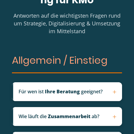
Antworten auf die wichtigsten Fragen rund
um Strategie, Digitalisierung & Umsetzung
im Mittelstand
Allgemein / Einstieg
+
Für wen ist
Ihre Beratung
geeignet?
Ich arbeite vor allem mit
mittelständischen
Unternehmen (ca. 20–500 Mitarbeitende)
in
+
Wie läuft die
Zusammenarbeit
ab?
der DACH-Region, die vor strategischen oder
operativen Herausforderungen stehen:
In
3 Schritten
– schlank und planbar: